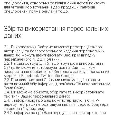
спецпроектів, створення та підвищення якості контенту
для читачів Користувачів, відео продакшн, галузеві
спецпроекти, пряма реклама тощо.
Збір та використання персональних
даних
2.1. Використання Сайту не вимагає реєстрації та/або
авторизації та безпосереднього надання персональних
даних, які можуть ідентифікувати Вас, крім випадку
передбаченого п. 2.2. Політики.
2.2. На свій розсуд, для більшої зручності використання
Сайту, Ви можете авторизуватись на Сайті шляхом
використання особистого облікового запису в соціальних
мережах Facebook, Twitter або Google.
2.3. При використанні Сайту ми можемо здійснювати
автоматичний збір інформації, пов’язаної із використанням
Вами Сайту.
2.4. Ми можемо збирати, зберігати та використовувати
такі типи Ваших персональних даних:
2.4.1. інформацію про Ваш комп'ютер, включаючи IP-
адресу, географічне розташування, тип і версію браузера
та операційну систему;
2.4.2. інформацію про Ваші відвідування та використання