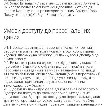
8.4. Якщо Ви надали / втратили доступ до свого Аккаунту,
Ви несете повну та самостійну відповідальність за дії
нового Користувача при використанні ним Сайту та/або
Послуг (сервісів) Сайту з Вашого Аккаунту.
Умови доступу до персональних
даних
9.1. Порядок доступу до персональних даних третіми
сторонами визначається умовами згоди Користувача,
наданої Власнику на обробку цих даних, або відповідно до
вимог закону.
9.2. Ви маєте право на одержання будь-яких відомостей
про себе у будь-якого суб'єкта відносин, пов'язаних з
персональними даними, за умови зазначення прізвища,
ім'я та по батькові, місця проживання (місця перебування) і
реквізитів документа, що посвідчує фізичну особу, яка
подає запит, крім випадків, установлених чинним
законодавством України.
9.3. Доступ до даних про себе здійснюється безоплатно.
Відстрочка доступу до своїх персональних даних не
допускається. Відстрочка доступу до персональних даних
третіми сторонами допускається у разі, якщо необхідні
дані не можуть бути надані протягом тридцяти календарних