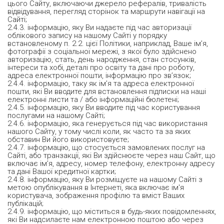
цього Сайту, включаючи джерело рефералів, тривалість
відвідування, перегляд сторінок та маршрути навігації на
Сайті;
2.4.3. інформацію, яку Ви надаєте під час авторизації
облікового запису на нашому Сайті у порядку
встановленому п. 2.2. цієї Політики, наприклад, Ваше ім’я,
фотографії з соціальної мережі, з якої було здійснено
авторизацію, стать, день народження, стан стосунків,
інтереси та хобі, деталі про освіту та дані про роботу,
адреса електронної пошти, інформацію про зв’язок;
2.4.4. інформацію, таку як ім’я та адреса електронної
пошти, які Ви вводите для встановлення підписки на наші
електронні листи та / або інформаційні бюлетені;
2.4.5. інформацію, яку Ви вводите під час користування
послугами на нашому Сайті;
2.4.6. інформацію, яка генерується під час використання
нашого Сайту, у тому числі коли, як часто та за яких
обставин Ви його використовуєте;
2.4.7. інформацію, що стосується замовлених послуг на
Сайті, або транзакції, які Ви здійснюєте через наш Сайт, що
включає ім’я, адресу, номер телефону, електронну адресу
та дані Вашої кредитної картки;
2.4.8. інформацію, яку Ви розміщуєте на нашому Сайті з
метою опублікування в Інтернеті, яка включає ім'я
користувача, зображення профілю та вміст Ваших
публікацій;
2.4.9. інформацію, що міститься в будь-яких повідомленнях,
які Ви надсилаєте нам електронною поштою або через