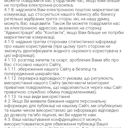
можете повідомити нас у будь-який час, якщо Вам більше
не потрібна електронна розсилка;
4.1.8. надсилати Вам електронною поштою маркетингові
комунікації, що стосуються нашого бізнесу або бізнесу
ретельно відібраних третіх сторін, які, на нашу думку,
можуть Вас зацікавити. Також Ви можете повідомити нас
за електронною адресою, вказаною на сторінці
"Адміністрація" або "Контакти", якщо Вам більше не потрібні
маркетингові комунікації;
4.1.9. надання третім сторонам статистичної інформації
про наших користувачів (при цьому треті сторони не
зможуть ідентифікувати жодного окремого користувача з
цієї інформації);
4.1.10. розгляд запитів та скарг, зроблених Вами або про
Вас стосовно нашого Сайту;
4.1.11. збереження нашого Сайту в безпеці та
попередження шахрайства;
4.1.12. перевірка відповідності умовам, що регулюють
використання нашого Сайту (включаючи моніторинг
приватних повідомлень, що надсилаються через наш Сайт
приватною службою обміну повідомленнями);
4.1.13. та інші види використання
4.2. Якщо Ви виявили бажання надати персональну
інформацію для публікації на нашому Сайті, ми опублікуємо
та іншим чином використаємо цю інформацію відповідно
до дозволу та/або ліцензії, які Ви надаєте нам.
4.3. Ваші налаштування конфіденційності можуть
використовуватися для обмеження публікації Вашої