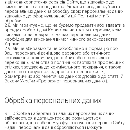
в цілях використання сервісів Сайту, що відповідно до
вимог чинного законодавства України є згодою суб'єкта
персональних даних на обробку своїх персональних даних
відповідно до сформульованої в цій Політиці мети їх
обробки.
2.8. Ми гарантуємо, що не будемо продавати або здавати в
оренду особисті дані Користувача третім сторонам, крім
випадків коли розкриття Ваших персональних даних
необхідне для виконання вимог чинного законодавства
України.
2.9. Ми не збираємо та не обробляємо інформацію про
Ваші персональні дані щодо расового або етнічного
походження, політичних, релігійних або світоглядних
переконань, членства в політичних партіях та професійних
спілках, засуджень до кримінального покарання, а також
даних, що стосуються здоров’я, статевого життя,
біометричних або генетичних даних (відповідно до статті 7
Закону України «Про захист персональних даних»).
Обробка персональних даних
3.1. Обробка і зберігання наданих персональних даних
здійснюється в дата-центрах, де розміщується
обладнання, що забезпечує функціонування сервісів Сайту.
Надані персональні дані обробляються і можуть