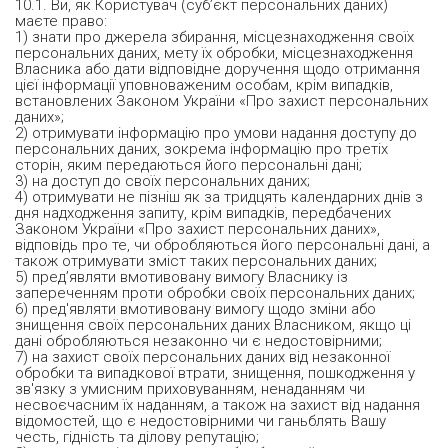
10.1. Ви, як Користувач (суб’єкт персональних даних)
маєте право:
1) знати про джерела збирання, місцезнаходження своїх
персональних даних, мету їх обробки, місцезнаходження
Власника або дати відповідне доручення щодо отримання
цієї інформації уповноваженим особам, крім випадків,
встановлених Законом України «Про захист персональних
даних»;
2) отримувати інформацію про умови надання доступу до
персональних даних, зокрема інформацію про третіх
сторін, яким передаються його персональні дані;
3) на доступ до своїх персональних даних;
4) отримувати не пізніш як за тридцять календарних днів з
дня надходження запиту, крім випадків, передбачених
Законом України «Про захист персональних даних»,
відповідь про те, чи обробляються його персональні дані, а
також отримувати зміст таких персональних даних;
5) пред’являти вмотивовану вимогу Власнику із
запереченням проти обробки своїх персональних даних;
6) пред'являти вмотивовану вимогу щодо зміни або
знищення своїх персональних даних Власником, якщо ці
дані обробляються незаконно чи є недостовірними;
7) на захист своїх персональних даних від незаконної
обробки та випадкової втрати, знищення, пошкодження у
зв'язку з умисним приховуванням, ненаданням чи
несвоєчасним їх наданням, а також на захист від надання
відомостей, що є недостовірними чи ганьблять Вашу
честь, гідність та ділову репутацію;