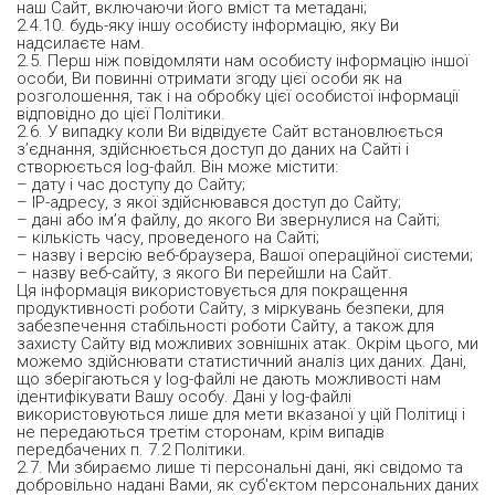
наш Сайт, включаючи його вміст та метадані;
2.4.10. будь-яку іншу особисту інформацію, яку Ви
надсилаєте нам.
2.5. Перш ніж повідомляти нам особисту інформацію іншої
особи, Ви повинні отримати згоду цієї особи як на
розголошення, так і на обробку цієї особистої інформації
відповідно до цієї Політики.
2.6. У випадку коли Ви відвідуєте Сайт встановлюється
з’єднання, здійснюється доступ до даних на Сайті і
створюється log-файл. Він може містити:
– дату і час доступу до Сайту;
– IP-адресу, з якої здійснювався доступ до Сайту;
– дані або ім’я файлу, до якого Ви звернулися на Сайті;
– кількість часу, проведеного на Сайті;
– назву і версію веб-браузера, Вашої операційної системи;
– назву веб-сайту, з якого Ви перейшли на Сайт.
Ця інформація використовується для покращення
продуктивності роботи Сайту, з міркувань безпеки, для
забезпечення стабільності роботи Сайту, а також для
захисту Сайту від можливих зовнішніх атак. Окрім цього, ми
можемо здійснювати статистичний аналіз цих даних. Дані,
що зберігаються у log-файлі не дають можливості нам
ідентифікувати Вашу особу. Дані у log-файлі
використовуються лише для мети вказаної у цій Політиці і
не передаються третім сторонам, крім випадів
передбачених п. 7.2 Політики.
2.7. Ми збираємо лише ті персональні дані, які свідомо та
добровільно надані Вами, як суб'єктом персональних даних