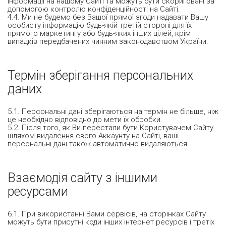
інформації на нашому Сайті та можуть бути скориговані за
допомогою контролю конфіденційності на Сайті.
4.4. Ми не будемо без Вашої прямої згоди надавати Вашу
особисту інформацію будь-якій третій стороні для їх
прямого маркетингу або будь-яких інших цілей, крім
випадків передбачених чинним законодавством України.
Термін зберігання персональних
даних
5.1. Персональні дані зберігаються на термін не більше, ніж
це необхідно відповідно до мети їх обробки.
5.2. Після того, як Ви перестали бути Користувачем Сайту
шляхом видалення свого Аккаунту на Сайті, ваші
персональні дані також автоматично видаляються.
Взаємодія сайту з іншими
ресурсами
6.1. При використанні Вами сервісів, на сторінках Сайту
можуть бути присутні коди інших інтернет ресурсів і третіх