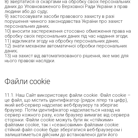
8) звертатися із скаргами на обробку своїх персональних
даних до Уповноваженого Верховної Ради України з прав
людини або до суду;
9) застосовувати засоби правового захисту в разі
порушення чинного законодавства України про захист
персональних даних;
10) вносити застереження стосовно обмеження права на
обробку своїх персональних даних під час надання згоди;
11) відкликати згоду на обробку персональних даних;
12) знати механізм автоматичної обробки персональних
даних;
13) на захист від автоматизованого рішення, яке має для
нього правові наслідки.
Файли cookie
11.1. Наш Сайт використовує файли cookie. Файл cookie –
це файл, що містить ідентифікатор (рядок літер та цифр),
який веб-сервер надсилає веб-браузеру та зберігає
браузер. Потім ідентифікатор надсилається назад на
сервер кожного разу, коли браузер вимагає від сервера
сторінки. Файли cookie можуть бути як «стійкими»
файлами cookie, так і «сеансовими» файлами cookie:
стійкий файл cookie буде зберігатися веб-браузером і
залишатиметься дійсним до встановленої дати його