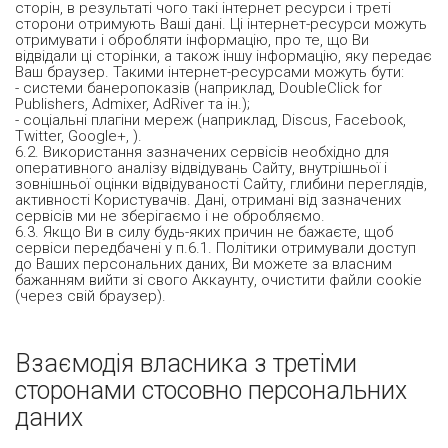
сторін, в результаті чого такі інтернет ресурси і треті
сторони отримують Ваші дані. Ці інтернет-ресурси можуть
отримувати і обробляти інформацію, про те, що Ви
відвідали ці сторінки, а також іншу інформацію, яку передає
Ваш браузер. Такими інтернет-ресурсами можуть бути:
- системи банеропоказів (наприклад, DoubleClick for
Publishers, Admixer, AdRiver та ін.);
- соціальні плагіни мереж (наприклад, Discus, Facebook,
Twitter, Google+, ).
6.2. Використання зазначених сервісів необхідно для
оперативного аналізу відвідувань Сайту, внутрішньої і
зовнішньої оцінки відвідуваності Сайту, глибини переглядів,
активності Користувачів. Дані, отримані від зазначених
сервісів ми не зберігаємо і не обробляємо.
6.3. Якщо Ви в силу будь-яких причин не бажаєте, щоб
сервіси передбачені у п.6.1. Політики отримували доступ
до Ваших персональних даних, Ви можете за власним
бажанням вийти зі свого Аккаунту, очистити файли cookie
(через свій браузер).
Взаємодія власника з третіми
сторонами стосовно персональних
даних