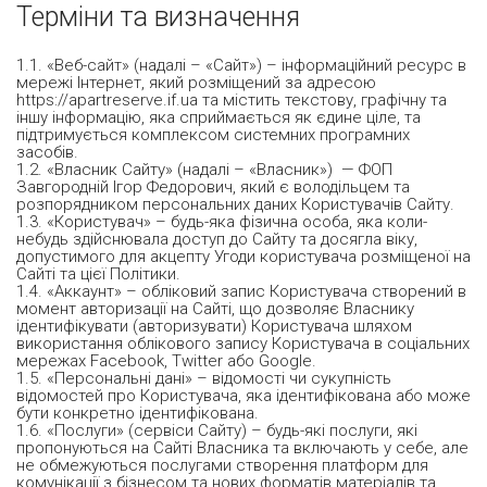
Терміни та визначення
1.1. «Веб-сайт» (надалі – «Сайт») – інформаційний ресурс в
мережі Інтернет, який розміщений за адресою
https://apartreserve.if.ua та містить текстову, графічну та
іншу інформацію, яка сприймається як єдине ціле, та
підтримується комплексом системних програмних
засобів.
1.2. «Власник Сайту» (надалі – «Власник») — ФОП
Завгородній Ігор Федорович, який є володільцем та
розпорядником персональних даних Користувачів Сайту.
1.3. «Користувач» – будь-яка фізична особа, яка коли-
небудь здійснювала доступ до Сайту та досягла віку,
допустимого для акцепту Угоди користувача розміщеної на
Сайті та цієї Політики.
1.4. «Аккаунт» – обліковий запис Користувача створений в
момент авторизації на Сайті, що дозволяє Власнику
ідентифікувати (авторизувати) Користувача шляхом
використання облікового запису Користувача в соціальних
мережах Facebook, Twitter або Google.
1.5. «Персональні дані» – відомості чи сукупність
відомостей про Користувача, яка ідентифікована або може
бути конкретно ідентифікована.
1.6. «Послуги» (сервіси Сайту) – будь-які послуги, які
пропонуються на Сайті Власника та включають у себе, але
не обмежуються послугами створення платформ для
комунікації з бізнесом та нових форматів матеріалів та