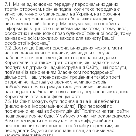
7.1. Ми не здійснюємо передачу персональних даних
третім сторонам, крім випадків, коли така передача є
вимогою чинного законодавства України, на прохання
суб'єкта персональних даних або в інших випадках,
викладених в цій Політиці. Ми розуміємо, що особиста
інформація є цінністю і невід'ємним змістом, в тому числі,
особистих немайнових прав будь-якої фізичної особи, тому
вживаємо всіх можливих заходів для захисту Вашої
особистої інформації.
7.2. Доступ до Ваших персональних даних можуть мати
наші уповноважені працівники, які надали згоду на
забезпечення конфіденційності персональних даних
Користувачів, а також треті сторони, які надають нам
послуги з підтримки і адміністрування Сайту, інші послуги,
пов’язані із здійсненням Власником господарської
діяльності. Наші уповноважені працівники та/або треті
сторони на підставі укладених з нами договорів
зобов’язуються дотримуватись усіх вимог чинного
законодавства України щодо захисту персональних даних
Користувачів та їх конфіденційності.
7.3. На Сайті можуть бути посилання на інші веб-сайти
(виключно в інформаційних цілях). При переході по
посиланню на інші веб-сайти дія цієї Політики на такі сайти
поширюватися не буде. У зв'язку з чим, ми рекомендуємо
Вам переглядати політику в сфері конфіденційності і
персональних даних кожного веб-сайту перед тим, як
передавати будь-які персональні дані, за якими Вас
можуть ідентифікувати.