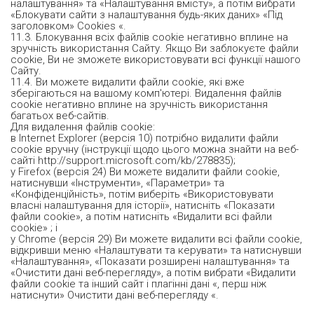
налаштування» та «Налаштування вмісту», а потім вибрати
«Блокувати сайти з налаштування будь-яких даних» «Під
заголовком» Cookies «.
11.3. Блокування всіх файлів cookie негативно вплине на
зручність використання Сайту. Якщо Ви заблокуєте файли
cookie, Ви не зможете використовувати всі функції нашого
Сайту.
11.4. Ви можете видалити файли cookie, які вже
зберігаються на вашому комп'ютері. Видалення файлів
cookie негативно вплине на зручність використання
багатьох веб-сайтів.
Для видалення файлів cookie:
в Internet Explorer (версія 10) потрібно видалити файли
cookie вручну (інструкції щодо цього можна знайти на веб-
сайті http://support.microsoft.com/kb/278835);
у Firefox (версія 24) Ви можете видалити файли cookie,
натиснувши «Інструменти», «Параметри» та
«Конфіденційність», потім виберіть «Використовувати
власні налаштування для історії», натисніть «Показати
файли cookie», а потім натисніть «Видалити всі файли
cookie» ; і
у Chrome (версія 29) Ви можете видалити всі файли cookie,
відкривши меню «Налаштувати та керувати» та натиснувши
«Налаштування», «Показати розширені налаштування» та
«Очистити дані веб-перегляду», а потім вибрати «Видалити
файли cookie та інший сайт і плагінні дані «, перш ніж
натиснути» Очистити дані веб-перегляду «.