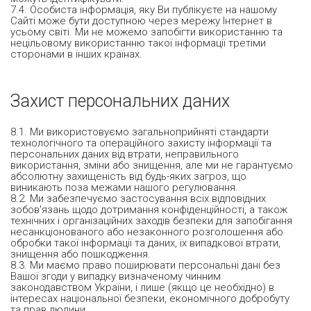
7.4. Особиста інформація, яку Ви публікуєте на нашому
Сайті може бути доступною через мережу Інтернет в
усьому світі. Ми не можемо запобігти використанню та
нецільовому використанню такої інформації третіми
сторонами в інших країнах.
Захист персональних даних
8.1. Ми використовуємо загальноприйняті стандарти
технологічного та операційного захисту інформації та
персональних даних від втрати, неправильного
використання, зміни або знищення, але ми не гарантуємо
абсолютну захищеність від будь-яких загроз, що
виникають поза межами нашого регулювання.
8.2. Ми забезпечуємо застосування всіх відповідних
зобов'язань щодо дотримання конфіденційності, а також
технічних і організаційних заходів безпеки для запобігання
несанкціонованого або незаконного розголошення або
обробки такої інформації та даних, їх випадкової втрати,
знищення або пошкодження.
8.3. Ми маємо право поширювати персональні дані без
Вашої згоди у випадку визначеному чинним
законодавством України, і лише (якщо це необхідно) в
інтересах національної безпеки, економічного добробуту
та прав людини.