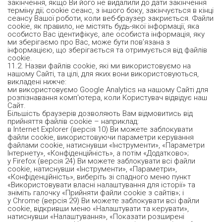
закінчення, якщо Ви його не видалили до дати закінчення
терміну дії; cookie сеанс, з іншого боку, закінчується в кінці
сеансу Вашої роботи, коли веб-браузер закриється. Файли
cookie, як правило, не містять будь-якої інформації, яка
особисто Вас ідентифікує, але особиста інформація, яку
ми зберігаємо про Вас, може бути пов’язана з
інформацією, що зберігається та отримується від файлів
cookie.
11.2. Назви файлів cookie, які ми використовуємо на
нашому Сайті, та цілі, для яких вони використовуються,
викладені нижче:
ми використовуємо Google Analytics на нашому Сайті для
розпізнавання комп'ютера, коли Користувач відвідує наш
Сайт.
Більшість браузерів дозволяють Вам відмовитись від
прийняття файлів cookie – наприклад:
в Internet Explorer (версія 10) Ви можете заблокувати
файли cookie, використовуючи параметри керування
файлами cookie, натиснувши «Інструменти», «Параметри
Інтернету», «Конфіденційність», а потім «Додатково»;
у Firefox (версія 24) Ви можете заблокувати всі файли
cookie, натиснувши «Інструменти», «Параметри»,
«Конфіденційність», виберіть зі спадного меню пункт
«Використовувати власні налаштування для історії» та
зніміть галочку «Прийняти файли cookie з сайтів»; і
у Chrome (версія 29) Ви можете заблокувати всі файли
cookie, відкривши меню «Налаштувати та керувати»,
натиснувши «Налаштування», «Показати розширені