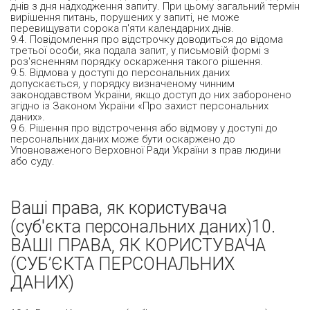
днів з дня надходження запиту. При цьому загальний термін
вирішення питань, порушених у запиті, не може
перевищувати сорока п'яти календарних днів.
9.4. Повідомлення про відстрочку доводиться до відома
третьої особи, яка подала запит, у письмовій формі з
роз'ясненням порядку оскарження такого рішення.
9.5. Відмова у доступі до персональних даних
допускається, у порядку визначеному чинним
законодавством України, якщо доступ до них заборонено
згідно із Законом України «Про захист персональних
даних».
9.6. Рішення про відстрочення або відмову у доступі до
персональних даних може бути оскаржено до
Уповноваженого Верховної Ради України з прав людини
або суду.
Ваші права, як користувача
(суб'єкта персональних даних)10.
ВАШІ ПРАВА, ЯК КОРИСТУВАЧА
(СУБ’ЄКТА ПЕРСОНАЛЬНИХ
ДАНИХ)